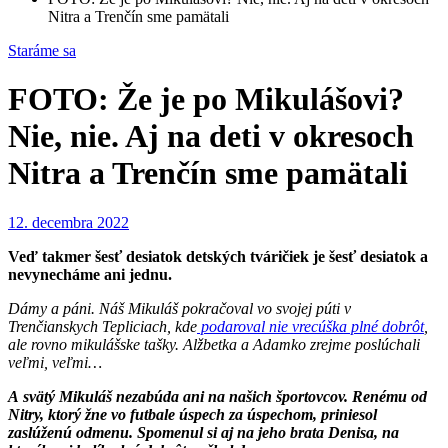
Nitra a Trenčín sme pamätali
Staráme sa
FOTO: Že je po Mikulášovi?
Nie, nie. Aj na deti v okresoch
Nitra a Trenčín sme pamätali
12. decembra 2022
Veď takmer šesť desiatok detských tváričiek je šesť desiatok a
nevynecháme ani jednu.
Dámy a páni. Náš Mikuláš pokračoval vo svojej púti v
Trenčianskych Tepliciach, kde
podaroval nie vrecúška plné dobrôt
,
ale rovno mikulášske tašky. Alžbetka a Adamko zrejme poslúchali
veľmi, veľmi…
A svätý Mikuláš nezabúda ani na našich športovcov. Renému od
Nitry, ktorý žne vo futbale úspech za úspechom, priniesol
zaslúženú odmenu. Spomenul si aj na jeho brata Denisa, na