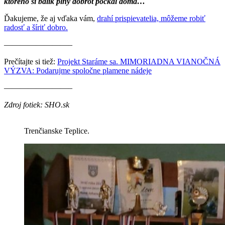
ktorého si balík plný dobrôt počkal doma…
Ďakujeme, že aj vďaka vám,
drahí prispievatelia, môžeme robiť
radosť a šíriť dobro.
————————–
Prečítajte si tiež:
Projekt Staráme sa. MIMORIADNA VIANOČNÁ
VÝZVA: Podarujme spoločne plamene nádeje
————————–
Zdroj fotiek: SHO.sk
Trenčianske Teplice.