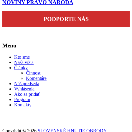
NOVINY PRÁVO NÁRODA
PODPORTE NÁS
Menu
Kto sme
Naša vízia
Články
Činnosť
Komentáre
Náš predseda
Vyhlásenia
Ako sa pridať
Program
Kontakty
Copyright © 2026
SLOVENSKÉ HNUTIE OBRODY