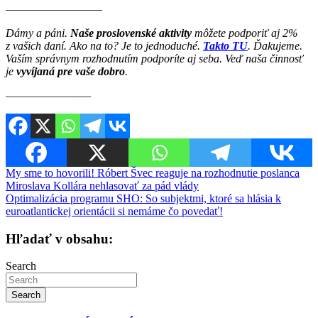
————————–
Dámy a páni.
Naše proslovenské aktivity
môžete podporiť aj 2%
z vašich daní. Ako na to? Je to jednoduché.
Takto TU
. Ďakujeme.
Vaším správnym rozhodnutím podporíte aj seba. Veď naša činnosť
je
vyvíjaná pre vaše dobro
.
————————–
Navigácia
My sme to hovorili! Róbert Švec reaguje na rozhodnutie poslanca
Miroslava Kollára nehlasovať za pád vlády
v
Optimalizácia programu SHO: So subjektmi, ktoré sa hlásia k
článku
euroatlantickej orientácii si nemáme čo povedať!
Hľadať v obsahu:
Search
Search