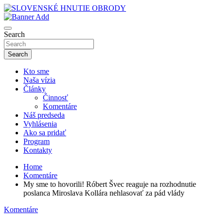
Skip
to
sho
content
SLOVENSKÉ HNUTIE OBRODY
Search
Search
Kto sme
Naša vízia
Články
Činnosť
Komentáre
Náš predseda
Vyhlásenia
Ako sa pridať
Program
Kontakty
Home
Komentáre
My sme to hovorili! Róbert Švec reaguje na rozhodnutie
poslanca Miroslava Kollára nehlasovať za pád vlády
Komentáre