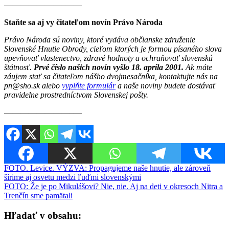
———————–——
Staňte sa aj vy čitateľom novín Právo Národa
Právo Národa sú noviny, ktoré vydáva občianske združenie
Slovenské Hnutie Obrody, cieľom ktorých je formou písaného slova
upevňovať vlastenectvo, zdravé hodnoty a ochraňovať slovenskú
štátnosť.
Prvé číslo našich novín vyšlo 18. apríla 2001.
Ak máte
záujem stať sa čitateľom nášho dvojmesačníka, kontaktujte nás na
pn@sho.sk alebo
vyplňte formulár
a naše noviny budete dostávať
pravidelne prostredníctvom Slovenskej pošty.
————————–—
Navigácia
FOTO. Levice. VÝZVA: Propagujeme naše hnutie, ale zároveň
šírime aj osvetu medzi ľuďmi slovenskými
v
FOTO: Že je po Mikulášovi? Nie, nie. Aj na deti v okresoch Nitra a
článku
Trenčín sme pamätali
Hľadať v obsahu: