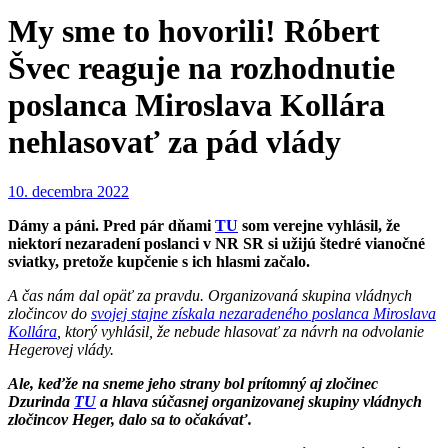
My sme to hovorili! Róbert
Švec reaguje na rozhodnutie
poslanca Miroslava Kollára
nehlasovať za pád vlády
10. decembra 2022
Dámy a páni. Pred pár dňami
TU
som verejne vyhlásil, že
niektorí nezaradení poslanci v NR SR si užijú štedré vianočné
sviatky, pretože kupčenie s ich hlasmi začalo.
A čas nám dal opäť za pravdu. Organizovaná skupina vládnych
zločincov do
svojej stajne získala nezaradeného poslanca Miroslava
Kollára
, ktorý vyhlásil, že nebude hlasovať za návrh na odvolanie
Hegerovej vlády.
Ale, keďže na sneme jeho strany bol prítomný aj zločinec
Dzurinda
TU
a hlava súčasnej organizovanej skupiny vládnych
zločincov Heger, dalo sa to očakávať.