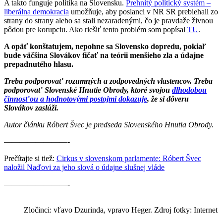
A takto funguje politika na Slovensku.
Prehnitý politický systém –
liberálna demokracia
umožňuje, aby poslanci v NR SR prebiehali zo
strany do strany alebo sa stali nezaradenými, čo je pravdaže živnou
pôdou pre korupciu. Ako riešiť tento problém som popísal
TU
.
A opäť konštatujem, nepohne sa Slovensko dopredu, pokiaľ
bude väčšina Slovákov fičať na teórii menšieho zla a údajne
prepadnutého hlasu.
Treba podporovať rozumných a zodpovedných vlastencov. Treba
podporovať Slovenské Hnutie Obrody, ktoré svojou
dlhodobou
činnosťou a hodnotovými postojmi dokazuje
, že si dôveru
Slovákov zaslúži.
Autor článku Róbert Švec je predseda Slovenského Hnutia Obrody.
————————-
Prečítajte si tiež:
Cirkus v slovenskom parlamente: Róbert Švec
naložil Naďovi za jeho slová o údajne slušnej vláde
————————-
Zločinci: vľavo Dzurinda, vpravo Heger. Zdroj fotky: Internet