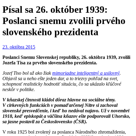
Písal sa 26. október 1939:
Poslanci snemu zvolili prvého
slovenského prezidenta
23. októbra 2015
Poslanci Snemu Slovenskej republiky, 26. októbra 1939, zvolili
Jozefa Tisa za prvého slovenského prezidenta.
Jozef Tiso bol už ako žiak
mimoriadne inteligentný a usilovný
.
Objavil sa u neho ešte jeden dar, a to triezvy pohľad na svet,
schopnosť realisticky hodnotiť situáciu, čo sa ukázalo kľúčové
neskôr v politike.
V kňazskej činnosti kládol dôraz hlavne na sociálne témy.
V cirkevných funkciách v pomaďarčenej Nitre si zachoval
slovenské presvedčenie, i keď ho nedával najavo. Už v novembri
1918, keď episkopát a väčšina kňazov ešte podporovali Uhorsko,
sa jasne postavil za Československo (ČSR).
V roku 1925 bol zvolený za poslanca Národného zhromaždenia,