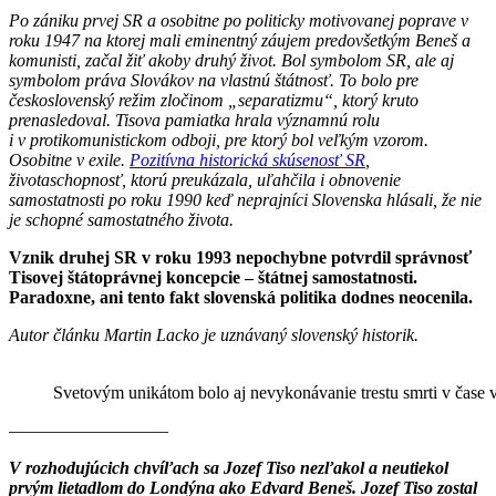
Po zániku prvej SR a osobitne po politicky motivovanej poprave v
roku 1947 na ktorej mali eminentný záujem predovšetkým Beneš a
komunisti, začal žiť akoby druhý život. Bol symbolom SR, ale aj
symbolom práva Slovákov na vlastnú štátnosť. To bolo pre
československý režim zločinom „separatizmu“, ktorý kruto
prenasledoval. Tisova pamiatka hrala významnú rolu
i v protikomunistickom odboji, pre ktorý bol veľkým vzorom.
Osobitne v exile.
Pozitívna historická skúsenosť SR
,
životaschopnosť, ktorú preukázala, uľahčila i obnovenie
samostatnosti po roku 1990 keď neprajníci Slovenska hlásali, že nie
je schopné samostatného života.
Vznik druhej SR v roku 1993 nepochybne potvrdil správnosť
Tisovej štátoprávnej koncepcie – štátnej samostatnosti.
Paradoxne, ani tento fakt slovenská politika dodnes neocenila.
Autor článku Martin Lacko je uznávaný slovenský historik.
Svetovým unikátom bolo aj nevykonávanie trestu smrti v čase v
—————————
V rozhodujúcich chvíľach sa Jozef Tiso nezľakol a neutiekol
prvým lietadlom do Londýna ako Edvard Beneš. Jozef Tiso zostal