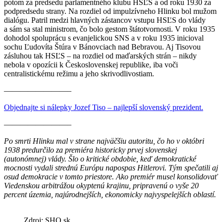
potom za predsedu parlamentného klubu HSĽS a od roku 1930 za
podpredsedu strany. Na rozdiel od impulzívneho Hlinku bol mužom
dialógu. Patril medzi hlavných zástancov vstupu HSĽS do vlády
a sám sa stal ministrom, čo bolo gestom štátotvornosti. V roku 1935
dohodol spoluprácu s evanjelickou SNS a v roku 1935 inicioval
sochu Ľudovíta Štúra v Bánovciach nad Bebravou. Aj Tisovou
zásluhou tak HSĽS – na rozdiel od maďarských strán – nikdy
nebola v opozícii k Československej republike, iba voči
centralistickému režimu a jeho skrivodlivostiam.
————————–
Objednajte si nálepky Jozef Tiso – najlepší slovenský prezident.
————————–
Po smrti Hlinku mal v strane najväčšiu autoritu, čo ho v októbri
1938 predurčilo za premiéra historicky prvej slovenskej
(autonómnej) vlády. Šlo o kritické obdobie, keď demokratické
mocnosti vydali strednú Európu napospas Hitlerovi. Tým spečatili aj
osud demokracie v tomto priestore.
Ako premiér musel konsolidovať
Viedenskou arbitrážou okyptenú krajinu, pripravenú o vyše 20
percent územia, najúrodnejších, ekonomicky najvyspelejších oblastí.
Zdroj: SHO.sk