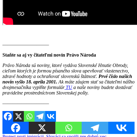
———————–——
Staňte sa aj vy čitateľmi novín Právo Národa
Právo Národa sú noviny, ktoré vydáva Slovenské Hnutie Obrody,
cieľom ktorých je formou písaného slova upevňovať vlastenectvo,
zdravé hodnoty a ochraňovať slovenskú štátnosť.
Prvé číslo našich
novín vyšlo 18. apríla 2001.
Ak máte záujem stať sa čitateľmi nášho
dvojmesačníka vyplňte formulár
TU
a naše noviny budete dostávať
pravidelne prostredníctvom Slovenskej pošty.
————————–—
Protest proti imigrácii. Slováci sa spojili pre dobrú vec