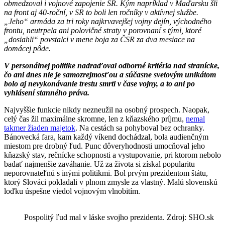
obmedzoval i vojnové zapojenie SR. Kým napríklad v Maďarsku šli
na front aj 40-roční, v SR to boli len ročníky v aktívnej službe.
„Jeho“ armáda za tri roky najkrvavejšej vojny dejín, východného
frontu, neutrpela ani polovičné straty v porovnaní s tými, ktoré
„dosiahli“ povstalci v mene boja za ČSR za dva mesiace na
domácej pôde.
V personálnej politike nadraďoval odborné kritéria nad stranícke,
čo ani dnes nie je samozrejmosťou a súčasne svetovým unikátom
bolo aj nevykonávanie trestu smrti v čase vojny, a to ani po
vyhlásení stanného práva.
Najvyššie funkcie nikdy nezneužil na osobný prospech. Naopak,
celý čas žil maximálne skromne, len z kňazského príjmu,
nemal
takmer žiaden majetok
. Na cestách sa pohyboval bez ochranky.
Bánovecká fara, kam každý víkend dochádzal, bola audienčným
miestom pre drobný ľud. Punc dôveryhodnosti umocňoval jeho
kňazský stav, rečnícke schopnosti a vystupovanie, pri ktorom nebolo
badať najmenšie zaváhanie. Už za života si získal popularitu
neporovnateľnú s inými politikmi. Bol prvým prezidentom štátu,
ktorý Slováci pokladali v plnom zmysle za vlastný. Malú slovenskú
loďku úspešne viedol vojnovým vlnobitím.
Pospolitý ľud mal v láske svojho prezidenta. Zdroj: SHO.sk