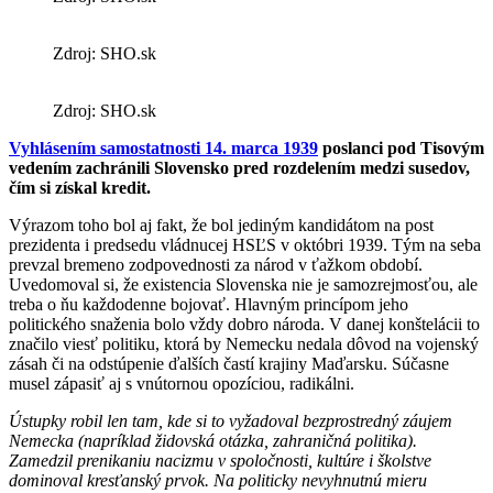
Zdroj: SHO.sk
Zdroj: SHO.sk
Vyhlásením samostatnosti 14. marca 1939
poslanci pod Tisovým
vedením zachránili Slovensko pred rozdelením medzi susedov,
čím si získal kredit.
Výrazom toho bol aj fakt, že bol jediným kandidátom na post
prezidenta i predsedu vládnucej HSĽS v októbri 1939. Tým na seba
prevzal bremeno zodpovednosti za národ v ťažkom období.
Uvedomoval si, že existencia Slovenska nie je samozrejmosťou, ale
treba o ňu každodenne bojovať. Hlavným princípom jeho
politického snaženia bolo vždy dobro národa. V danej konštelácii to
značilo viesť politiku, ktorá by Nemecku nedala dôvod na vojenský
zásah či na odstúpenie ďalších častí krajiny Maďarsku. Súčasne
musel zápasiť aj s vnútornou opozíciou, radikálni.
Ústupky robil len tam, kde si to vyžadoval bezprostredný záujem
Nemecka (napríklad židovská otázka, zahraničná politika).
Zamedzil prenikaniu nacizmu v spoločnosti, kultúre i školstve
dominoval kresťanský prvok. Na politicky nevyhnutnú mieru