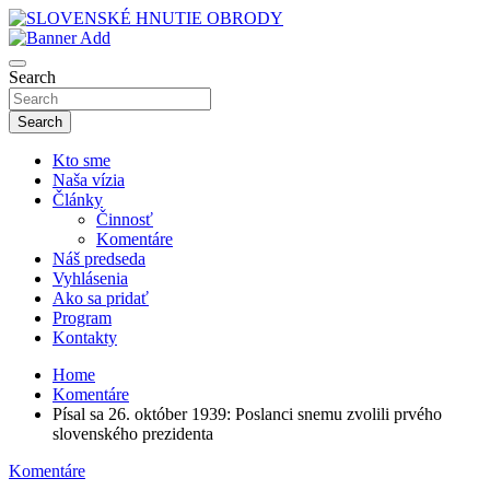
Skip
to
sho
content
SLOVENSKÉ HNUTIE OBRODY
Search
Search
Kto sme
Naša vízia
Články
Činnosť
Komentáre
Náš predseda
Vyhlásenia
Ako sa pridať
Program
Kontakty
Home
Komentáre
Písal sa 26. október 1939: Poslanci snemu zvolili prvého
slovenského prezidenta
Komentáre