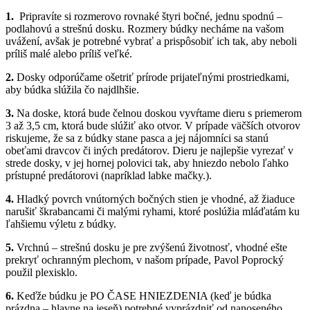
1.
Pripravíte si rozmerovo rovnaké štyri bočné, jednu spodnú –
podlahovú a strešnú dosku. Rozmery búdky necháme na vašom
uvážení, avšak je potrebné vybrať a prispôsobiť ich tak, aby neboli
príliš malé alebo príliš veľké.
2.
Dosky odporúčame ošetriť prírode prijateľnými prostriedkami,
aby búdka slúžila čo najdlhšie.
3.
Na doske, ktorá bude čelnou doskou vyvŕtame dieru s priemerom
3 až 3,5 cm, ktorá bude slúžiť ako otvor. V prípade väčších otvorov
riskujeme, že sa z búdky stane pasca a jej nájomníci sa stanú
obeťami dravcov či iných predátorov. Dieru je najlepšie vyrezať v
strede dosky, v jej hornej polovici tak, aby hniezdo nebolo ľahko
prístupné predátorovi (napríklad labke mačky.).
4.
Hladký povrch vnútorných bočných stien je vhodné, až žiaduce
narušiť škrabancami či malými ryhami, ktoré poslúžia mláďatám ku
ľahšiemu výletu z búdky.
5.
Vrchnú – strešnú dosku je pre zvýšenú životnosť, vhodné ešte
prekryť ochranným plechom, v našom prípade, Pavol Poprocký
použil plexisklo.
6.
Keďže búdku je PO ČASE HNIEZDENIA (keď je búdka
prázdna – hlavne na jeseň) potrebné vyprázdniť od nanoseného