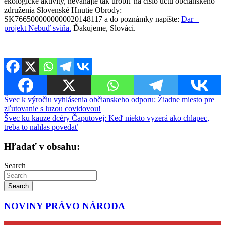
ekologické aktivity, neváhajte tak urobiť na číslo účtu občianskeho
združenia Slovenské Hnutie Obrody:
SK7665000000000020148117 a do poznámky napíšte:
Dar –
projekt Nebuď sviňa.
Ďakujeme, Slováci.
———————
Navigácia
Švec k výročiu vyhlásenia občianskeho odporu: Žiadne miesto pre
zľutovanie s luzou covidovou!
v
Švec ku kauze dcéry Čaputovej: Keď niekto vyzerá ako chlapec,
článku
treba to nahlas povedať
Hľadať v obsahu:
Search
Search
NOVINY PRÁVO NÁRODA