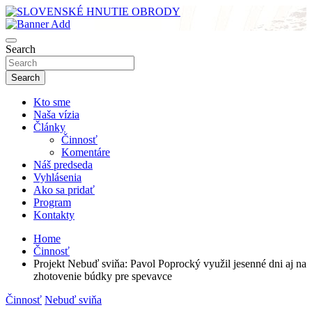
Skip
to
sho
content
SLOVENSKÉ HNUTIE OBRODY
Search
Search
Kto sme
Naša vízia
Články
Činnosť
Komentáre
Náš predseda
Vyhlásenia
Ako sa pridať
Program
Kontakty
Home
Činnosť
Projekt Nebuď sviňa: Pavol Poprocký využil jesenné dni aj na
zhotovenie búdky pre spevavce
Činnosť
Nebuď sviňa