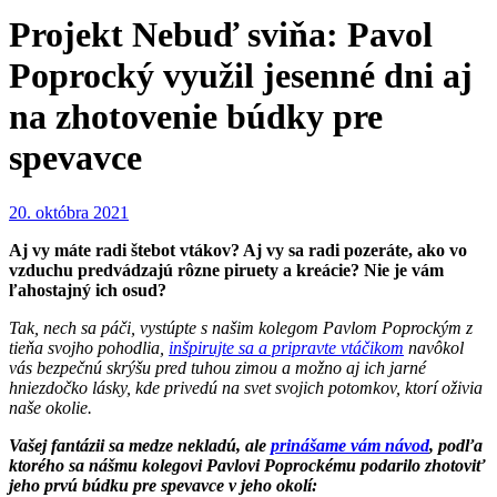
Projekt Nebuď sviňa: Pavol
Poprocký využil jesenné dni aj
na zhotovenie búdky pre
spevavce
20. októbra 2021
Aj vy máte radi štebot vtákov? Aj vy sa radi pozeráte, ako vo
vzduchu predvádzajú rôzne piruety a kreácie? Nie je vám
ľahostajný ich osud?
Tak, nech sa páči, vystúpte s našim kolegom Pavlom Poprockým z
tieňa svojho pohodlia,
inšpirujte sa a pripravte vtáčikom
navôkol
vás bezpečnú skrýšu pred tuhou zimou a možno aj ich jarné
hniezdočko lásky, kde privedú na svet svojich potomkov, ktorí oživia
naše okolie.
Vašej fantázii sa medze nekladú, ale
prinášame vám návod
, podľa
ktorého sa nášmu kolegovi Pavlovi Poprockému podarilo zhotoviť
jeho prvú búdku pre spevavce v jeho okolí: