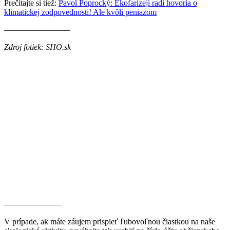
Prečítajte si tiež:
Pavol Poprocký: Ekofarizeji radi hovoria o
klimatickej zodpovednosti! Ale kvôli peniazom
————————
Zdroj fotiek: SHO.sk
———————
V prípade, ak máte záujem prispieť ľubovoľnou čiastkou na naše