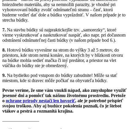
hniezdneho materiálu, aby sa nemnožili parazity, je vhodné pri
vyhotovovaní búdky zvoliť odnímateľnú stranu – časť, ktorú
budeme vedieť dať dole a búdku vyprázdniť. V našom prípade je to
strecha búdky.
7.
Na stavbu búdky sú najpraktickejšie tzv. „samorezky“, ktoré
vieme vyskrutkovať a naskrutkovať naspäť, ako napr. pri dočasnom
odstránení odnímateľnej časti búdky (v našom prípade bod 6.).
8.
Hotovú búdku vyvesíme na strom do výšky 3 až 5 metrov, do
priestoru, kde strom nemá konáre, na ktorých by v blízkosti otvoru
na búdke mohla sedieť mačka či iný predátor, a priestor na vlet
vtáčika do búdky nie je obmedzený.
9.
Na bydielko pod vstupom do búdky zabudnite! Môže sa stať
miestom, kde si dravec môže počkať na obyvateľa búdky.
Pevne veríme, že sme vám vnukli nápad, ako zmysluplne využiť
jesenné dni a pomôcť tak nášmu životnému prostrediu. Pretože
o
ochrane prírody nestačí len hovoriť
, ale je potrebné prispieť
svojou troškou. Aby aj budúce pokolenia poznali, čo je štebot
vtákov a pestrá a rozmanitá krajina.
————————