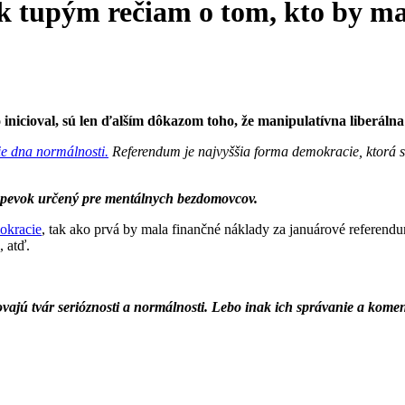
k tupým rečiam o tom, kto by ma
 inicioval, sú len ďalším dôkazom toho, že manipulatívna liberáln
ie dna normálnosti.
Referendum je najvyššia forma demokracie, ktorá sa
íspevok určený pre mentálnych bezdomovcov.
mokracie
, tak ako prvá by mala finančné náklady za januárové referen
, atď.
ovajú tvár serióznosti a normálnosti. Lebo inak ich správanie a kome