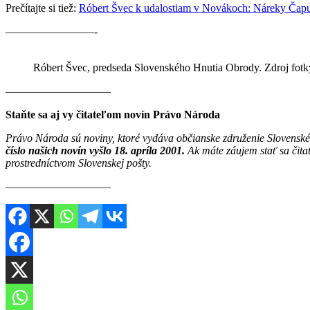
Prečítajte si tiež:
Róbert Švec k udalostiam v Novákoch: Náreky Čapu
————————-
Róbert Švec, predseda Slovenského Hnutia Obrody. Zdroj fot
———————–——
Staňte sa aj vy čitateľom novín Právo Národa
Právo Národa sú noviny, ktoré vydáva občianske združenie Slovenské
číslo našich novín vyšlo 18. apríla 2001.
Ak máte záujem stať sa čit
prostredníctvom Slovenskej pošty.
————————–—