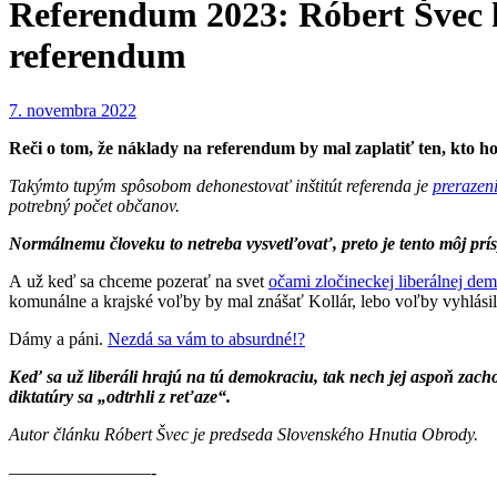
Referendum 2023: Róbert Švec 
referendum
7. novembra 2022
Reči o tom, že náklady na referendum by mal zaplatiť ten, kto ho
Takýmto tupým spôsobom dehonestovať inštitút referenda je
prerazen
potrebný počet občanov.
Normálnemu človeku to netreba vysvetľovať, preto je tento môj pr
A už keď sa chceme pozerať na svet
očami zločineckej liberálnej de
komunálne a krajské voľby by mal znášať Kollár, lebo voľby vyhlásil
Dámy a páni.
Nezdá sa vám to absurdné!?
Keď sa už liberáli hrajú na tú demokraciu, tak nech jej aspoň zach
diktatúry sa „odtrhli z reťaze“.
Autor článku Róbert Švec je predseda Slovenského Hnutia Obrody.
————————-