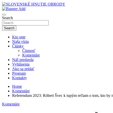
Skip
to
sho
content
SLOVENSKÉ HNUTIE OBRODY
Search
Search
Kto sme
Naša vízia
Články
Činnosť
Komentáre
Náš predseda
Vyhlásenia
Ako sa pridať
Program
Kontakty
Home
Komentáre
Referendum 2023: Róbert Švec k tupým rečiam o tom, kto by 
Komentáre