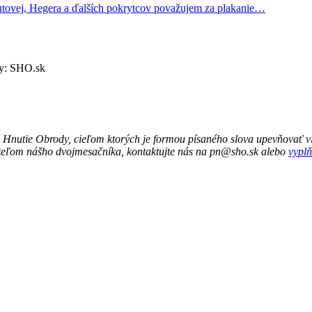
tovej, Hegera a ďalších pokrytcov považujem za plakanie…
ky: SHO.sk
 Hnutie Obrody, cieľom ktorých je formou písaného slova upevňovať vl
ateľom nášho dvojmesačníka, kontaktujte nás na pn@sho.sk alebo
vyplň