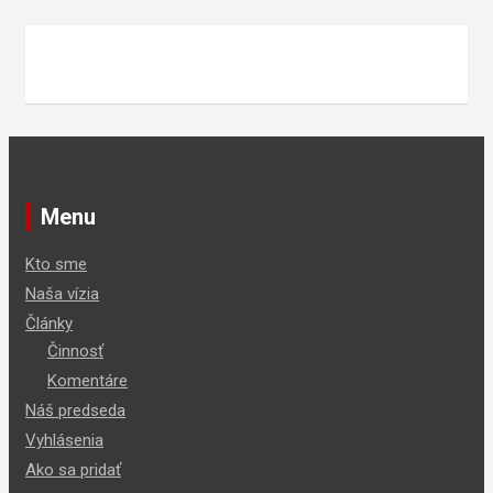
Menu
Kto sme
Naša vízia
Články
Činnosť
Komentáre
Náš predseda
Vyhlásenia
Ako sa pridať