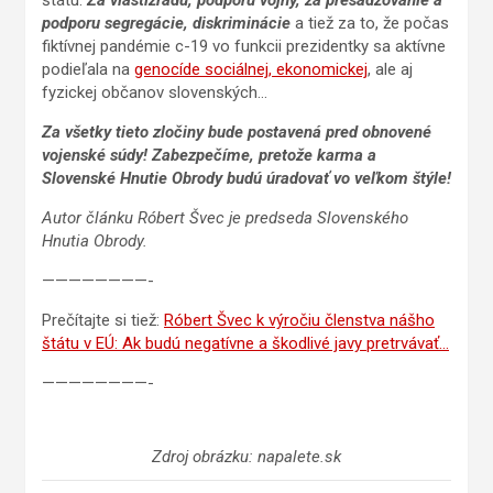
štátu.
Za vlastizradu, podporu vojny, za presadzovanie a
podporu segregácie, diskriminácie
a tiež za to, že počas
fiktívnej pandémie c-19 vo funkcii prezidentky sa aktívne
podieľala na
genocíde sociálnej, ekonomickej
, ale aj
fyzickej občanov slovenských…
Za všetky tieto zločiny bude postavená pred obnovené
vojenské súdy! Zabezpečíme, pretože karma a
Slovenské Hnutie Obrody budú úradovať vo veľkom štýle!
Autor článku Róbert Švec je predseda Slovenského
Hnutia Obrody.
————————-
Prečítajte si tiež:
Róbert Švec k výročiu členstva nášho
štátu v EÚ: Ak budú negatívne a škodlivé javy pretrvávať…
————————-
Zdroj obrázku: napalete.sk