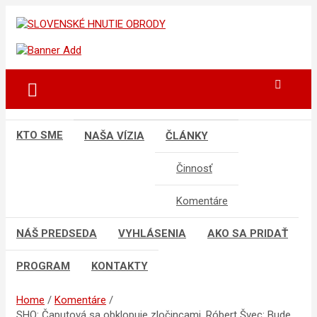
Skip
to
sho
SLOVENSKÉ HNUTIE OBRODY
content
KTO SME
NAŠA VÍZIA
ČLÁNKY
Činnosť
Komentáre
NÁŠ PREDSEDA
VYHLÁSENIA
AKO SA PRIDAŤ
PROGRAM
KONTAKTY
Home
Komentáre
SHO: Čaputová sa obklopuje zločincami. Róbert Švec: Bude