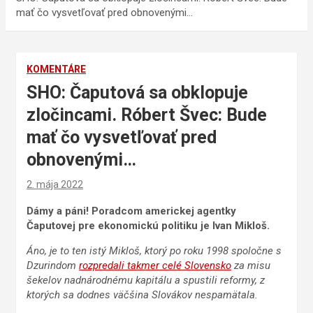
mať čo vysvetľovať pred obnovenými…
KOMENTÁRE
SHO: Čaputová sa obklopuje
zločincami. Róbert Švec: Bude
mať čo vysvetľovať pred
obnovenými…
2. mája 2022
Dámy a páni! Poradcom americkej agentky
Čaputovej pre ekonomickú politiku je Ivan Mikloš.
Áno, je to ten istý Mikloš, ktorý po roku 1998 spoločne s
Dzurindom
rozpredali takmer celé Slovensko
za misu
šekelov nadnárodnému kapitálu a spustili reformy, z
ktorých sa dodnes väčšina Slovákov nespamätala.