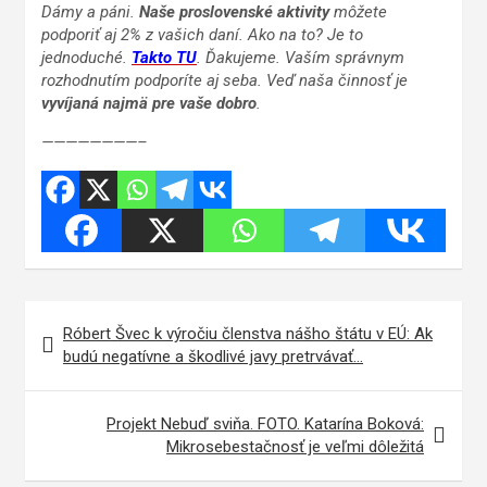
Dámy a páni.
Naše proslovenské aktivity
môžete
podporiť aj 2% z vašich daní. Ako na to? Je to
jednoduché.
Takto TU
. Ďakujeme. Vaším správnym
rozhodnutím podporíte aj seba. Veď naša činnosť je
vyvíjaná najmä pre vaše dobro
.
————————–
Navigácia
Róbert Švec k výročiu členstva nášho štátu v EÚ: Ak
v
budú negatívne a škodlivé javy pretrvávať…
článku
Projekt Nebuď sviňa. FOTO. Katarína Boková:
Mikrosebestačnosť je veľmi dôležitá