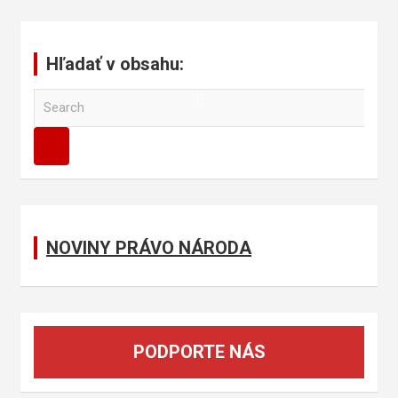
Hľadať v obsahu:
S
e
a
r
c
h
NOVINY PRÁVO NÁRODA
PODPORTE NÁS