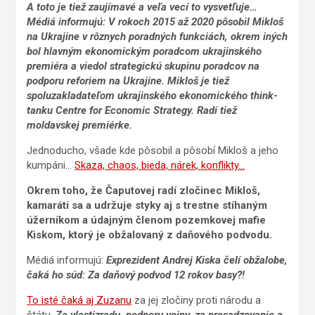
A toto je tiež zaujímavé a veľa vecí to vysvetľuje…
Médiá informujú: V rokoch 2015 až 2020 pôsobil Mikloš
na Ukrajine v rôznych poradných funkciách, okrem iných
bol hlavným ekonomickým poradcom ukrajinského
premiéra a viedol strategickú skupinu poradcov na
podporu reforiem na Ukrajine. Mikloš je tiež
spoluzakladateľom ukrajinského ekonomického think-
tanku Centre for Economic Strategy. Radí tiež
moldavskej premiérke.
Jednoducho, všade kde pôsobil a pôsobí Mikloš a jeho
kumpáni…
Skaza, chaos, bieda, nárek, konflikty…
Okrem toho, že Čaputovej radí zločinec Mikloš,
kamaráti sa a udržuje styky aj s trestne stíhaným
úžerníkom a údajným členom pozemkovej mafie
Kiskom, ktorý je obžalovaný z daňového podvodu.
Médiá informujú:
Exprezident Andrej Kiska čelí obžalobe,
čaká ho súd: Za daňový podvod 12 rokov basy?!
To isté čaká aj Zuzanu
za jej zločiny proti národu a