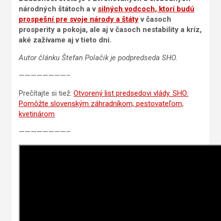
národných štátoch a v
silných vodcoch, ktorí budú
prospešní pre svoje národy a štáty
v časoch
prosperity a pokoja, ale aj v časoch nestability a kríz,
aké zažívame aj v tieto dni.
Autor článku Štefan Polačik je podpredseda SHO.
————————–
Prečítajte si tiež:
Otvorený list predsedovi vlády. SHO:
Pomôžte slovenským záhradníkom, pestovateľom,
kvetinárom
————————–