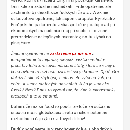
všetci, ktorí sa vracali z Číny, mali podstúpiť karanténu
tam, kde sa aktuálne nachádzali. Tvrdé opatrenie, ale
zachránilo by desaťtisíce ľudských životov. A ak nie
celosvetové opatrenie, tak aspoň európske. Byrokrati z
Európskeho parlamentu vedia spoločne postupovať pri
ekonomických nariadeniach, aj pri snahe o povinné
prerozdelenie nelegálnych migrantov, no tu zlyhali na
plnej čiare.
Žiadne opatrenie na
zastavenie pandémie
z
europarlamentu neprišlo, naopak niektorí vrcholní
predstavitelia kritizovali národné štáty, ktoré sa v boji s
koronavírusom rozhodli uzavrieť svoje hranice. Opäť nám
dokázali akí sú zbytoční, v ich umelo vytvorených, no
veľmi luxusne platených pozíciách. A čo je viac ako
ľudský život? Dnes to vyzerá tak, že viac je ekonomický
prospech a to je smutné.
Dúfam, že raz sa ľudstvo poučí, pretože za súčasnú
situáciu môže globalizácia sveta a nekompetentné
rozhodnutia čajových svetových lídrov!
Budúcnosť sveta je v zvrchovaných a slobodných