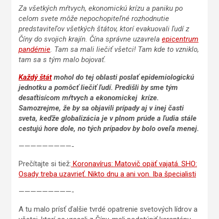
Za všetkých mŕtvych, ekonomickú krízu a paniku po
celom svete môže nepochopiteľné rozhodnutie
predstaviteľov všetkých štátov, ktorí evakuovali ľudí z
Číny do svojich krajín. Čína správne uzavrela
epicentrum
pandémie
. Tam sa mali liečiť všetci! Tam kde to vzniklo,
tam sa s tým malo bojovať.
Každý štát
mohol do tej oblasti poslať epidemiologickú
jednotku a pomôcť liečiť ľudí. Predišli by sme tým
desaťtisícom mŕtvych a ekonomickej kríze.
Samozrejme, že by sa objavili prípady aj v inej časti
sveta, keďže globalizácia je v plnom prúde a ľudia stále
cestujú hore dole, no tých prípadov by bolo oveľa menej.
—————————-
Prečítajte si tiež:
Koronavírus: Matovič opäť vajatá. SHO:
Osady treba uzavrieť. Nikto dnu a ani von. Iba špecialisti
—————————-
A tu malo prísť ďalšie tvrdé opatrenie svetových lídrov a