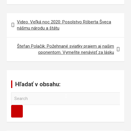
Navigácia
Video. Veľká noc 2020: Posolstvo Róberta Šveca
v
nášmu národu a štátu
článku
Štefan Polačik: Požehnané sviatky prajem aj našim
oponentom. Vymeňte nenávisť za lásku
Hľadať v obsahu:
S
e
a
r
c
h