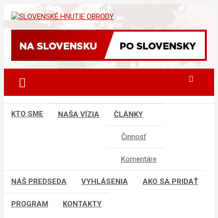
Skip
to
sho
SLOVENSKÉ HNUTIE OBRODY
content
KTO SME
NAŠA VÍZIA
ČLÁNKY
Činnosť
Komentáre
NÁŠ PREDSEDA
VYHLÁSENIA
AKO SA PRIDAŤ
PROGRAM
KONTAKTY