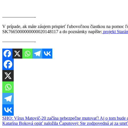
———————-
V prípade, ak máte záujem prispieť ľubovoľnou čiastkou na pomoc ľu
SK7665000000000020148117 a do poznámky napíšte:
projekt Stará
———————-
Navigácia
SHO: Vírus Matovič-20 začína nebezpečne mutovať! Aj o tom bude d
Katarína Boková opäť naložila Čaputovej: Ste zodpovedná aj za smrť
v