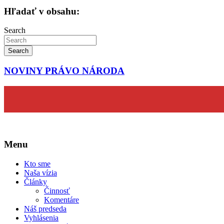
článku
Hľadať v obsahu:
Search
Search
NOVINY PRÁVO NÁRODA
Menu
Kto sme
Naša vízia
Články
Činnosť
Komentáre
Náš predseda
Vyhlásenia