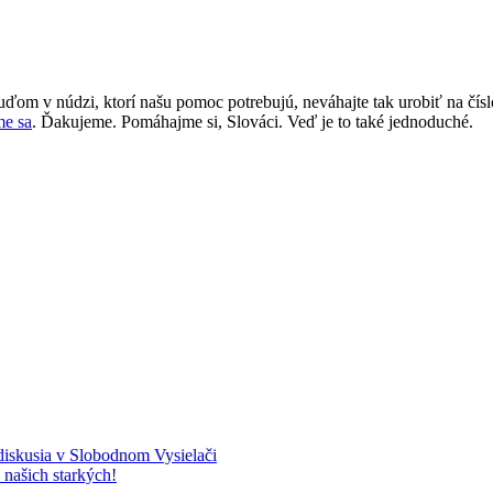
ďom v núdzi, ktorí našu pomoc potrebujú, neváhajte tak urobiť na čí
me sa
. Ďakujeme. Pomáhajme si, Slováci. Veď je to také jednoduché.
iskusia v Slobodnom Vysielači
 našich starkých!