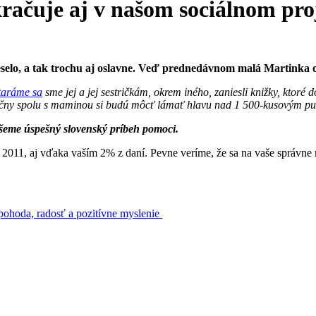
ačuje aj v našom sociálnom pro
eselo, a tak trochu aj oslavne. Veď prednedávnom malá Martinka os
Staráme sa
sme jej a jej sestričkám, okrem iného, zaniesli knižky, ktoré
lečny spolu s maminou si budú môcť lámať hlavu nad 1 500-kusovým puzz
íšeme úspešný slovenský príbeh pomoci.
1, aj vďaka vaším 2% z daní. Pevne veríme, že sa na vaše správne r
pohoda, radosť a pozitívne myslenie