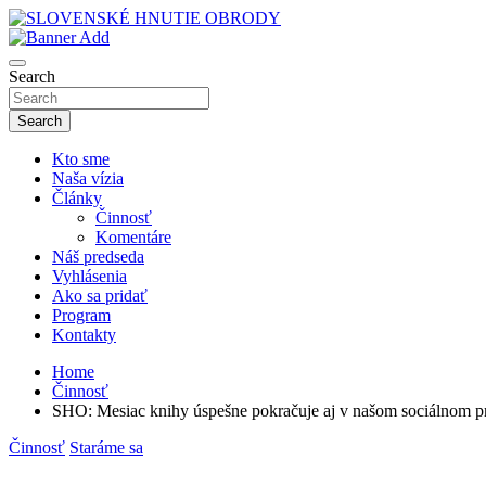
Skip
to
sho
content
SLOVENSKÉ HNUTIE OBRODY
Search
Search
Kto sme
Naša vízia
Články
Činnosť
Komentáre
Náš predseda
Vyhlásenia
Ako sa pridať
Program
Kontakty
Home
Činnosť
SHO: Mesiac knihy úspešne pokračuje aj v našom sociálnom pr
Činnosť
Staráme sa