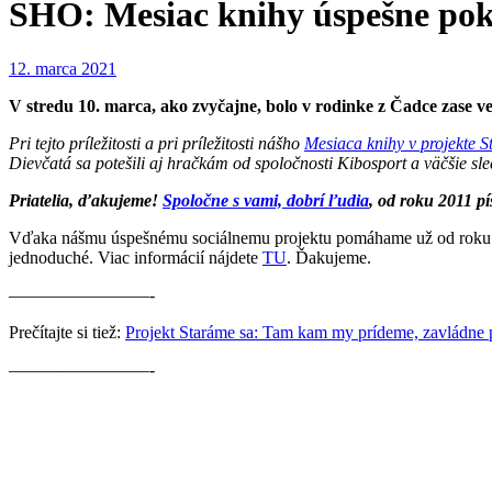
SHO: Mesiac knihy úspešne pokr
12. marca 2021
V stredu 10. marca, ako zvyčajne, bolo v rodinke z Čadce zase v
Pri tejto príležitosti a pri príležitosti nášho
Mesiaca knihy v projekte 
Dievčatá sa potešili aj hračkám od spoločnosti Kibosport a väčšie s
Priatelia, ďakujeme!
Spoločne s vami, dobrí ľudia
, od roku 2011 p
Vďaka nášmu úspešnému sociálnemu projektu pomáhame už od roku 201
jednoduché. Viac informácií nájdete
TU
. Ďakujeme.
————————-
Prečítajte si tiež:
Projekt Staráme sa: Tam kam my prídeme, zavládne 
————————-