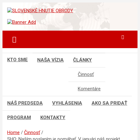
Skip
to
sho
SLOVENSKÉ HNUTIE OBRODY
content
KTO SME
NAŠA VÍZIA
ČLÁNKY
Činnosť
Komentáre
NÁŠ PREDSEDA
VYHLÁSENIA
AKO SA PRIDAŤ
PROGRAM
KONTAKTY
Home
Činnosť
SHO: Naším poslaním je pomáhať. V januári náš projekt