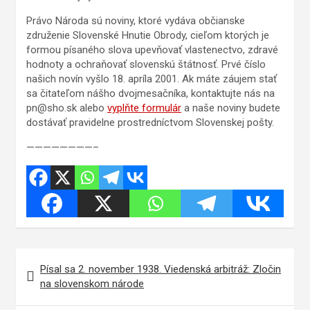
Právo Národa sú noviny, ktoré vydáva občianske
združenie Slovenské Hnutie Obrody, cieľom ktorých je
formou písaného slova upevňovať vlastenectvo, zdravé
hodnoty a ochraňovať slovenskú štátnosť. Prvé číslo
našich novín vyšlo 18. apríla 2001. Ak máte záujem stať
sa čitateľom nášho dvojmesačníka, kontaktujte nás na
pn@sho.sk alebo
vyplňte formulár
a naše noviny budete
dostávať pravidelne prostredníctvom Slovenskej pošty.
————————–
Navigácia
Písal sa 2. november 1938. Viedenská arbitráž: Zločin
v
na slovenskom národe
článku