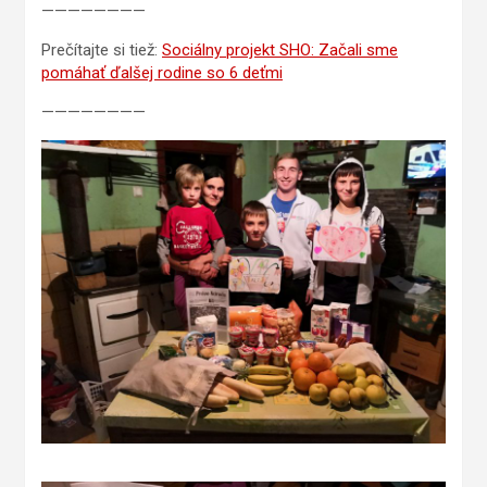
————————
Prečítajte si tiež:
Sociálny projekt SHO: Začali sme
pomáhať ďalšej rodine so 6 deťmi
————————