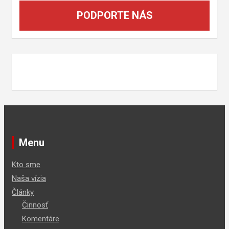
PODPORTE NÁS
Menu
Kto sme
Naša vízia
Články
Činnosť
Komentáre