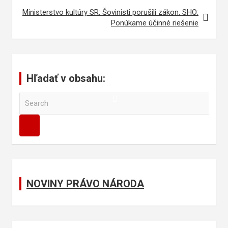
Ministerstvo kultúry SR: Šovinisti porušili zákon. SHO:
Ponúkame účinné riešenie
Hľadať v obsahu:
S
e
a
r
c
h
NOVINY PRÁVO NÁRODA