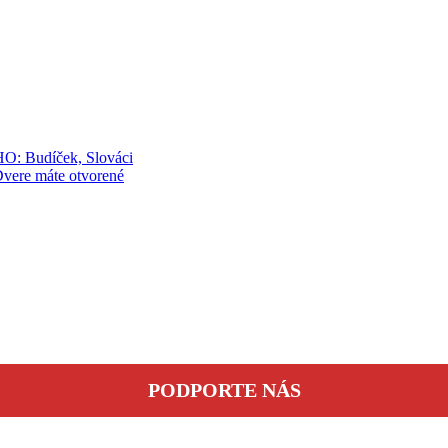
HO: Budíček, Slováci
vere máte otvorené
PODPORTE NÁS