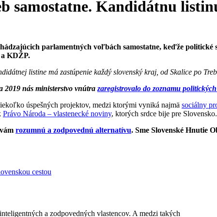
b samostatne. Kandidátnu listin
dzajúcich parlamentných voľbách samostatne, keďže politické sub
a KDŽP.
idátnej listine má zastúpenie každý slovenský kraj, od Skalice po Treb
a 2019 nás ministerstvo vnútra
zaregistrovalo do zoznamu politických 
niekoľko úspešných projektov, medzi ktorými vyniká najmä
sociálny pr
k
Právo Národa – vlastenecké noviny
, ktorých srdce bije pre Slovensko.
e vám
rozumnú a zodpovednú alternatívu
. Sme Slovenské Hnutie Ob
lovenskou cestou
inteligentných a zodpovedných vlastencov. A medzi takých