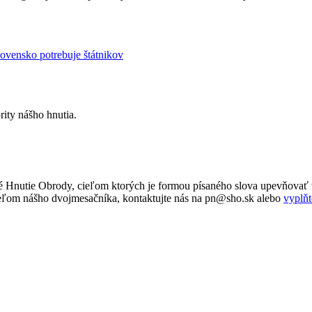
Slovensko potrebuje štátnikov
rity nášho hnutia.
 Hnutie Obrody, cieľom ktorých je formou písaného slova upevňovať v
tateľom nášho dvojmesačníka, kontaktujte nás na pn@sho.sk alebo
vyplňt