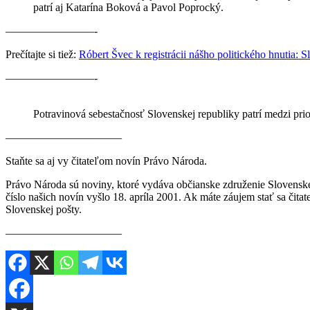
patrí aj Katarína Boková a Pavol Poprocký.
————————-
Prečítajte si tiež:
Róbert Švec k registrácii nášho politického hnutia: 
————————-
Potravinová sebestačnosť Slovenskej republiky patrí medzi prio
————————–——
Staňte sa aj vy čitateľom novín Právo Národa.
Právo Národa sú noviny, ktoré vydáva občianske združenie Slovenské
číslo našich novín vyšlo 18. apríla 2001. Ak máte záujem stať sa či
Slovenskej pošty.
————————–——