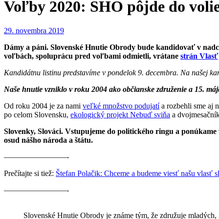
Voľby 2020: SHO pôjde do volie
29. novembra 2019
Dámy a páni. Slovenské Hnutie Obrody bude kandidovať v nadchá
voľbách, spoluprácu pred voľbami odmietli, vrátane
strán Vlasť
Kandidátnu listinu predstavíme v pondelok 9. decembra. Na našej kand
Naše hnutie vzniklo v roku 2004 ako občianske združenie a 15. máj
Od roku 2004 je za nami
veľké množstvo podujatí
a rozbehli sme aj 
po celom Slovensku,
ekologický projekt Nebuď sviňa
a dvojmesační
Slovenky, Slováci. Vstupujeme do politického ringu a ponúkam
osud nášho národa a štátu.
————————-
Prečítajte si tiež:
Štefan Polačik: Chceme a budeme viesť našu vlasť s
————————-
Slovenské Hnutie Obrody je známe tým, že združuje mladých, 