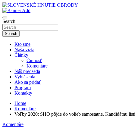
Skip
to
sho
content
SLOVENSKÉ HNUTIE OBRODY
Search
Search
Kto sme
Naša vízia
Články
Činnosť
Komentáre
Náš predseda
Vyhlásenia
Ako sa pridať
Program
Kontakty
Home
Komentáre
Voľby 2020: SHO pôjde do volieb samostatne. Kandidátnu list
Komentáre