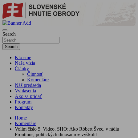
Skip
to
content
sho
SLOVENSKÉ HNUTIE OBRODY
Search
Search
Kto sme
Naša vízia
Články
Činnosť
Komentáre
Náš predseda
Vyhlásenia
Ako sa pridať
Program
Kontakty
Home
Komentáre
Volím číslo 5. Video. SHO: Ako Róbert Švec, v rádiu
Frontinus, politických dinosaurov vyškolil