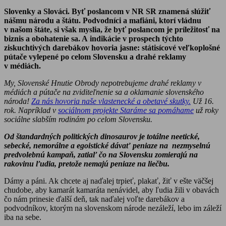
Slovenky a Slováci. Byť poslancom v NR SR znamená slúžiť
nášmu národu a štátu. Podvodníci a mafiáni, ktorí vládnu
v našom štáte, si však myslia, že byť poslancom je príležitosť na
biznis a obohatenie sa. A indikácie v prospech týchto
ziskuchtivých darebákov hovoria jasne: státisícové veľkoplošné
pútače vylepené po celom Slovensku a drahé reklamy
v médiách.
My, Slovenské Hnutie Obrody nepotrebujeme drahé reklamy v
médiách a pútače na zviditeľnenie sa a oklamanie slovenského
národa!
Za nás hovoria naše vlastenecké a obetavé skutky.
Už 16.
rok. Napríklad v
sociálnom projekte Staráme sa pomáhame
už roky
sociálne slabším rodinám po celom Slovensku.
Od štandardných politických dinosaurov je totálne neetické,
sebecké, nemorálne a egoistické dávať peniaze na nezmyselnú
predvolebnú kampaň, zatiaľ čo na Slovensku zomierajú na
rakovinu ľudia, pretože nemajú peniaze na liečbu.
Dámy a páni. Ak chcete aj naďalej trpieť, plakať, žiť v ešte väčšej
chudobe, aby kamarát kamaráta nenávidel, aby ľudia žili v obavách
čo nám prinesie ďalší deň, tak naďalej voľte darebákov a
podvodníkov, ktorým na slovenskom národe nezáleží, lebo im záleží
iba na sebe.