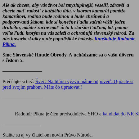
Ale ak chcete, aby vás život bol zmysluplnejší, veselší, zdravší a
chcete mať radosť z každého dňa, v ktorom kamarát pomôže
kamarátovi, rodina bude rodinou a bude chránená a
podporovaná štátom, kde si konečne ľudia začnú vážiť jeden
druhého, mládež začne mať úctu k starším ľuďom, tak potom
voľte ľudí, ktorým na vás záleží a ochraňujú slovenský národ. Za
nás hovoria skutky a nie populistické balasty.
Konštatuje Radomír
Pikna.
Sme Slovenské Hnutie Obrody. A uchádzame sa o vašu dôveru
s číslom 5.
————————
Prečítajte si tiež:
Švec: Na hlúpu výzvu máme odpoveď: Upracte si
pred svojím prahom. Máte čo upratovať!
————————
Radomír Pikna je člen predsedníctva SHO a
kandidát do NR 
———————–-
Staňte sa aj vy čitateľom novín Právo Národa.