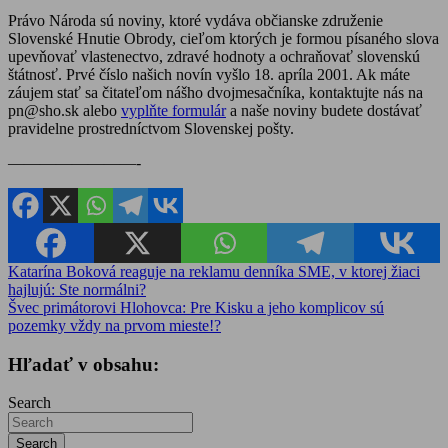
Právo Národa sú noviny, ktoré vydáva občianske združenie
Slovenské Hnutie Obrody, cieľom ktorých je formou písaného slova
upevňovať vlastenectvo, zdravé hodnoty a ochraňovať slovenskú
štátnosť. Prvé číslo našich novín vyšlo 18. apríla 2001. Ak máte
záujem stať sa čitateľom nášho dvojmesačníka, kontaktujte nás na
pn@sho.sk alebo
vyplňte formulár
a naše noviny budete dostávať
pravidelne prostredníctvom Slovenskej pošty.
————————-
Navigácia
Katarína Boková reaguje na reklamu denníka SME, v ktorej žiaci
hajlujú: Ste normálni?
v
Švec primátorovi Hlohovca: Pre Kisku a jeho komplicov sú
článku
pozemky vždy na prvom mieste!?
Hľadať v obsahu:
Search
Search