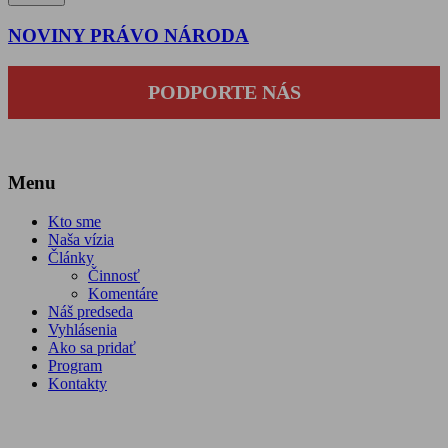
NOVINY PRÁVO NÁRODA
PODPORTE NÁS
Menu
Kto sme
Naša vízia
Články
Činnosť
Komentáre
Náš predseda
Vyhlásenia
Ako sa pridať
Program
Kontakty