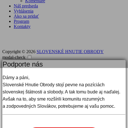
Komentáre
Náš predseda
Vyhlásenia
Ako sa pridať
Program
Kontakty
Copyright © 2026
SLOVENSKÉ HNUTIE OBRODY
modal-check
Podporte nás
Dámy a páni,
Slovenské Hnutie Obrody stojí pevne na pozíciách
slovenskej štátnosti a slobody. A tak tomu bude aj naďalej.
Avšak na to, aby sme rozšírili komunitu rozumných
a zodpovedných Slovákov, potrebujeme aj vašu pomoc.