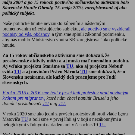
mája 2004 a po 15 rokoch poctivého občianskeho aktivizmu bolo
Slovenské Hnutie Obrody, 15. mája 2019, zaregistrované aj ako
politický subjekt.
Naše politické hnutie nevzniklo kúpením a následným
premenovaním už existujúceho subjektu,
ale poctivo sme vyzbierali
podpisy od vás, občanov,
a tým sme splnili zákonnú podmienku,
aby nás mohlo Ministerstvo vnútra SR zaregistrovať ako politické
hnutie.
Za 15 rokov občianskeho aktivizmu sme dokázali, že
proslovenské aktivity môžu a aj musia mať normálnu podobu.
Aj vďaka projektu Staráme sa
TU
, ako aj projektu Nebuď
sviňa
TU
a aj novinám Právo Národa
TU
sme dokázali, že o
Slovensku netárame, ale každý deň pracujeme pre ľudí
slovenských.
V roku 2015 a 2016 sme boli v prvej línii protestov proti povinným
kvótam pre migrantov,
ktoré nám chcel nanútiť Brusel a jeho
domáci prisluhovači
TU
a aj
TU.
V roku 2020 sme ako jedni z prvých protestovali proti vláde Igora
Matoviča
TU
a boli sme v prvej línii aj v boji s nezákonnými a
nelogickými vládnymi nariadeniami v časoch c-19
TU
.
Naše hnutie nie je financované oligarchami a ani pochybnými