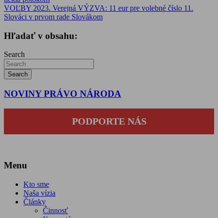
v
VOĽBY 2023. Verejná VÝZVA: 11 eur pre volebné číslo 11.
článku
Slováci v prvom rade Slovákom
Hľadať v obsahu:
Search
Search
NOVINY PRÁVO NÁRODA
PODPORTE NÁS
Menu
Kto sme
Naša vízia
Články
Činnosť