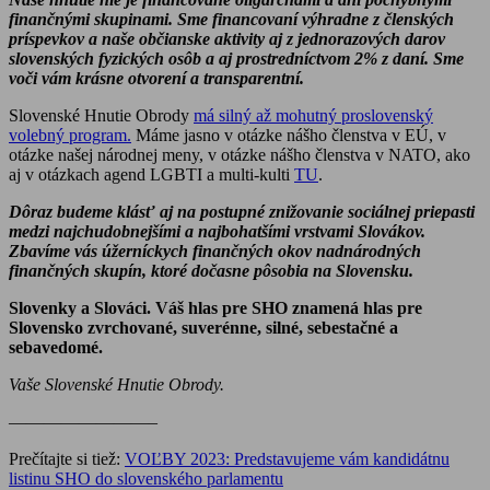
finančnými skupinami. Sme financovaní výhradne z členských
príspevkov a naše občianske aktivity aj z jednorazových darov
slovenských fyzických osôb a aj prostredníctvom 2% z daní. Sme
voči vám krásne otvorení a transparentní.
Slovenské Hnutie Obrody
má silný až mohutný proslovenský
volebný program.
Máme jasno v otázke nášho členstva v EÚ, v
otázke našej národnej meny, v otázke nášho členstva v NATO, ako
aj v otázkach agend LGBTI a multi-kulti
TU
.
Dôraz budeme klásť aj na postupné znižovanie sociálnej priepasti
medzi najchudobnejšími a najbohatšími vrstvami Slovákov.
Zbavíme vás úžerníckych finančných okov nadnárodných
finančných skupín, ktoré dočasne pôsobia na Slovensku.
Slovenky a Slováci. Váš hlas pre SHO znamená hlas pre
Slovensko zvrchované, suverénne, silné, sebestačné a
sebavedomé.
Vaše Slovenské Hnutie Obrody.
————————–
Prečítajte si tiež:
VOĽBY 2023: Predstavujeme vám kandidátnu
listinu SHO do slovenského parlamentu