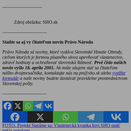
————————–
Zdroj obrázku: SHO.sk
———————–——
Staňte sa aj vy čitateľom novín Právo Národa
Právo Národa sú noviny, ktoré vydáva Slovenské Hnutie Obrody,
cieľom ktorých je formou písaného slova upevňovať vlastenectvo,
zdravé hodnoty a ochraňovať slovenskú štátnosť.
Prvé číslo našich
novín vyšlo 18. apríla 2001.
Ak máte záujem stať sa čitateľom
nášho dvojmesačníka, kontaktujte nás na pn@sho.sk alebo
vyplňte
formulár
a naše noviny budete dostávať pravidelne prostredníctvom
Slovenskej pošty.
————————–—
Navigácia
FOTO. Projekt Staráme sa: Vlastenecká kvapka krvi SHO opäť
tiekla potokom