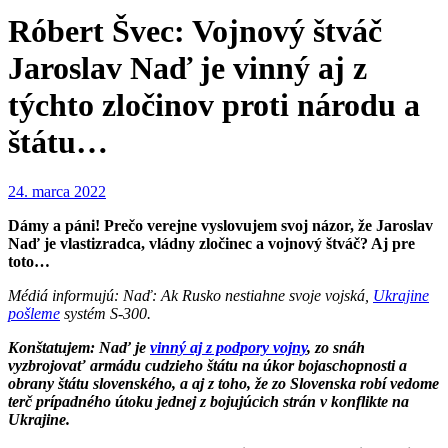
Róbert Švec: Vojnový štváč
Jaroslav Naď je vinný aj z
týchto zločinov proti národu a
štátu…
24. marca 2022
Dámy a páni! Prečo verejne vyslovujem svoj názor, že Jaroslav
Naď je vlastizradca, vládny zločinec a vojnový štváč? Aj pre
toto…
Médiá informujú: Naď: Ak Rusko nestiahne svoje vojská,
Ukrajine
pošleme
systém S-300.
Konštatujem: Naď je
vinný aj z podpory vojny
, zo snáh
vyzbrojovať armádu cudzieho štátu na úkor bojaschopnosti a
obrany štátu slovenského, a aj z toho, že zo Slovenska robí vedome
terč prípadného útoku jednej z bojujúcich strán v konflikte na
Ukrajine.