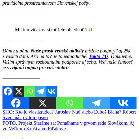
pravidelne prostredníctvom Slovenskej pošty.
————————–—
Mikinu víťazov si môžete objednať
TU
.
————————–
Dámy a páni.
Naše proslovenské aktivity
môžete podporiť aj 2%
z vašich daní. Ako na to? Je to jednoduché.
Takto TU
. Ďakujeme.
Vaším správnym rozhodnutím podporíte aj seba. Veď naša činnosť
je
vyvíjaná najmä pre vaše dobro
.
————————–
Navigácia
SHO: Kto je vlastizradca? Jaroslav Naď alebo Ľuboš Blaha? Róbert
Švec má aj v tom jasno
v
FOTO. Projekt Staráme sa: Pomáhame v prvom rade Slovákom. Aj
článku
vo Veľkom Krtíši a vo Fiľakove