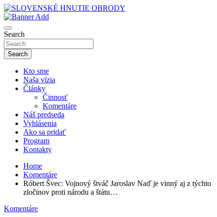
Skip
to
sho
content
SLOVENSKÉ HNUTIE OBRODY
Search
Search
Kto sme
Naša vízia
Články
Činnosť
Komentáre
Náš predseda
Vyhlásenia
Ako sa pridať
Program
Kontakty
Home
Komentáre
Róbert Švec: Vojnový štváč Jaroslav Naď je vinný aj z týchto
zločinov proti národu a štátu…
Komentáre