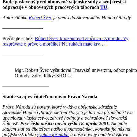
Bude postavený pred obnovené vojenské súdy a svoj trest si
odpracuje v obnovených pracovných táboroch
TU
.
Autor článku
Róbert Švec
je predseda Slovenského Hnutia Obrody.
————————-
Prečítajte si tiež:
Róbert Švec knokautoval zločinca Dzurindu: Vy
rozprávate o práve a morálke? Na rukách máte krv…
————————-
Mgr. Róbert Švec vyštudoval Trnavskú univerzitu, odbor polito
Obrody. Zdroj fotky: SHO.sk
———————–——
Staňte sa aj vy čitateľom novín Právo Národa
Právo Národa sú noviny, ktoré vydáva občianske združenie
Slovenské Hnutie Obrody, cieľom ktorých je formou písaného slova
upevňovať vlastenectvo, zdravé hodnoty a ochraňovať slovenskú
štátnosť.
Prvé číslo našich novín vyšlo 18. apríla 2001.
Ak máte
záujem stať sa čitateľom nášho dvojmesačníka, kontaktujte nás na
pn@sho.sk alebo
vyplňte formulár
a naše noviny budete dostávať