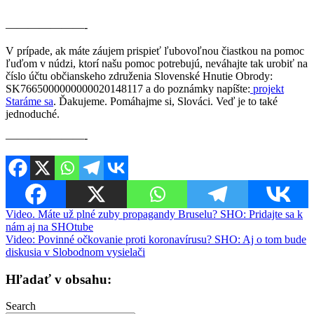
———————-
V prípade, ak máte záujem prispieť ľubovoľnou čiastkou na pomoc
ľuďom v núdzi, ktorí našu pomoc potrebujú, neváhajte tak urobiť na
číslo účtu občianskeho združenia Slovenské Hnutie Obrody:
SK7665000000000020148117 a do poznámky napíšte:
projekt
Staráme sa
. Ďakujeme. Pomáhajme si, Slováci. Veď je to také
jednoduché.
———————-
Navigácia
Video. Máte už plné zuby propagandy Bruselu? SHO: Pridajte sa k
nám aj na SHOtube
v
Video: Povinné očkovanie proti koronavírusu? SHO: Aj o tom bude
článku
diskusia v Slobodnom vysielači
Hľadať v obsahu:
Search