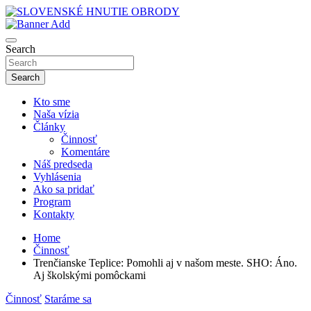
Skip
to
sho
content
SLOVENSKÉ HNUTIE OBRODY
Search
Search
Kto sme
Naša vízia
Články
Činnosť
Komentáre
Náš predseda
Vyhlásenia
Ako sa pridať
Program
Kontakty
Home
Činnosť
Trenčianske Teplice: Pomohli aj v našom meste. SHO: Áno.
Aj školskými pomôckami
Činnosť
Staráme sa