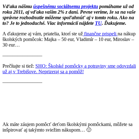
Vďaka nášmu
úspešnému sociálnemu projektu
pomáhame už od
roku 2011, aj vďaka vaším 2% z daní. Pevne veríme, že sa na vaše
správne rozhodnutie môžeme spoľahnúť aj v tomto roku. Ako na
to? Je to jednoduché. Viac informácií nájdete
TU
. Ďakujeme.
A ďakujeme aj vám, priatelia, ktorí ste už
finančne prispeli
na nákup
školských pomôcok: Majka – 50 eur, Vladimír – 10 eur, Miroslav –
30 eur…
————————
Prečítajte si tiež:
SHO: Školské pomôcky a potraviny sme odovzdali
už aj v Trebišove. Neprizeraj sa a pomôž!
————————
Ak máte záujem pomôcť deťom školskými pomôckami, môžete sa
inšpirovať aj takýmto sviežim nákupom… 🙂