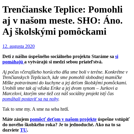
Trenčianske Teplice: Pomohli
aj v našom meste. SHO: Áno.
Aj školskými pomôckami
12. augusta 2020
Deti z nášho úspešného sociálneho projektu Staráme sa
si
pomáhajú
a vytvárajú si medzi sebou priateľstvá.
Aj počas včerajšieho horúceho dňa sme boli v teréne. Konkrétne v
Trenčianskych Tepliciach, kde sme pomohli slobodnej mamičke
Miške potravinami do kuchyne a jej deťom školskými pomôckami.
Urobili sme tak aj vďaka Erike a jej dvom synom – Jurkovi a
Marcelovi, ktorým sme tiež cez náš sociálny projekt istý čas
pomáhali postaviť sa na nohy
.
Tak to sme my. A sme na seba hrdí.
Máte záujem
pomôcť deťom v našom projekte
úspešne vstúpiť
do nového školského roka? Je to jednoduché. Ako na to sa
dozviete
TU
.